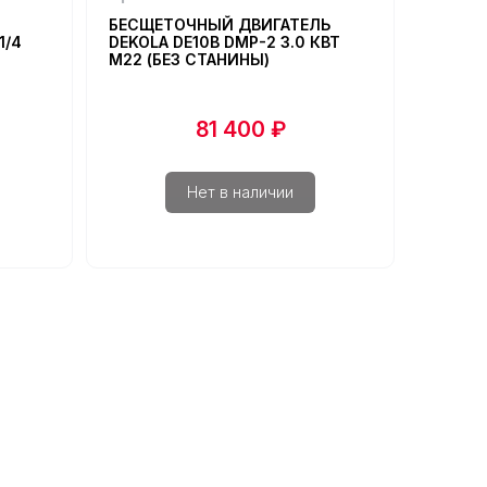
БЕСЩЕТОЧНЫЙ ДВИГАТЕЛЬ
АЛМAЗ
1/4
DEKOLA DE10B DMP-2 3.0 КВТ
БEСЩЁ
М22 (БЕЗ СТАНИНЫ)
DСD06В
81 400 ₽