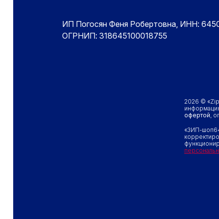
ИП Погосян Феня Робертовна, ИНН: 64
ОГРНИП: 318645100018755
2026 © «Zi
информация
офертой
, 
«ЗИП-шоп64
корректиро
функционир
персональн