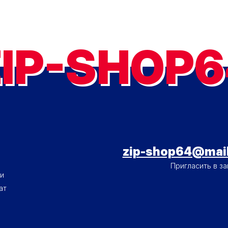
ZIP-SHOP6
- МЕНЮ 2
zip-shop64@mail
Пригласить в за
и
ат