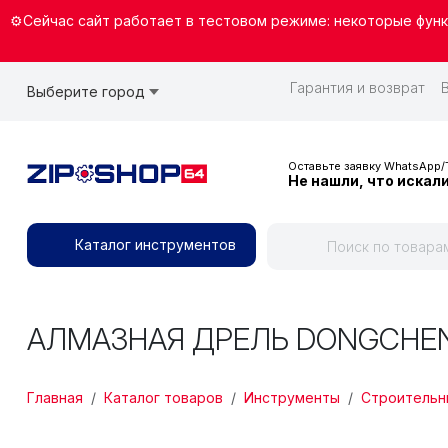
Перейти к основному содержанию
⚙️Сейчас сайт работает в тестовом режиме: некоторые функ
ВЕРХНЕЕ 
Гарантия и возврат
Выберите город
Оставьте заявку WhatsApp/
Не нашли, что искал
Каталог инструментов
АЛМАЗНАЯ ДРЕЛЬ DONGCHENG
СТРОКА НАВИГАЦИИ
Главная
Каталог товаров
Инструменты
Строительн