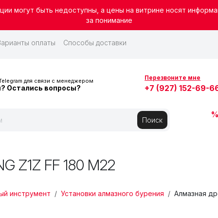
ции могут быть недоступны, а цены на витрине носят информа
за понимание
МЕНЮ
ВЕРХН
Варианты оплаты
Способы доставки
Перезвоните мне
Telegram для связи с менеджером
+7 (927) 152-69-6
и? Остались вопросы?
ОСНО
%
Поиск
 Z1Z FF 180 М22
ый инструмент
Установки алмазного бурения
Алмазная др