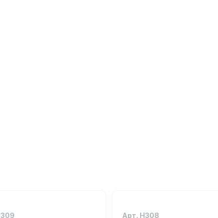
Н309
Арт. Н308