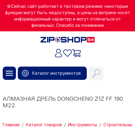
Перейти к основному содержанию
⚙️Сейчас сайт работает в тестовом режиме: некоторые
функции могут быть недоступны, а цены на витрине носят
информационный характер и могут отличаться от
финальных. Спасибо за понимание
Каталог инструментов
Поиск
АЛМАЗНАЯ ДРЕЛЬ DONGCHENG Z1Z FF 190
М22
СТРОКА НАВИГАЦИИ
Главная
Каталог товаров
Инструменты
Строительный