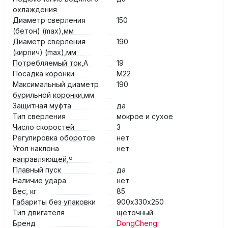
охлаждения
Диаметр сверления
150
(бетон) (max),мм
Диаметр сверления
190
(кирпич) (max),мм
Потребляемый ток,А
19
Посадка коронки
М22
Максимальный диаметр
190
бурильной коронки,мм
Защитная муфта
да
Тип сверления
мокрое и сухое
Число скоростей
3
Регулировка оборотов
нет
Угол наклона
нет
направляющей,º
Плавный пуск
да
Наличие удара
нет
Вес, кг
85
Габариты без упаковки
900х330х250
Тип двигателя
щеточный
Бренд
DongCheng